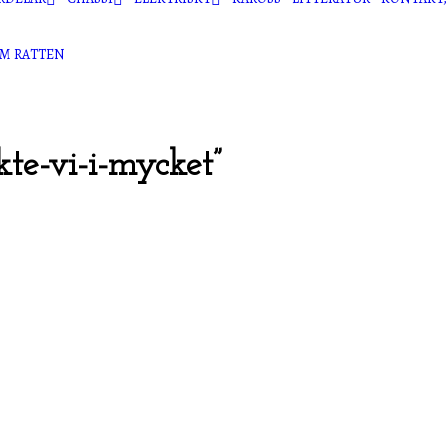
KOLVRINGSATSER
AR
FRAMVAGN
GLÖDLAMPOR
OM RATTEN
BRYTARSPET
OR OCH DREV
TÄNDDELAR
SETS-KONTA
 (VEV-, RAMLAGER …)
KONDENSAT
NINGAR
FÖRDELARL
ILER
ROTORER
kte-vi-i-mycket”
TÄNDSTIFT
TÄNDKABLA