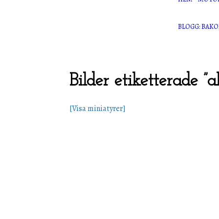
KOLV
BLOGG: BAK
KEDJ
LAGER
PACK
VENT
Bilder etiketterade ”a
[Visa miniatyrer]