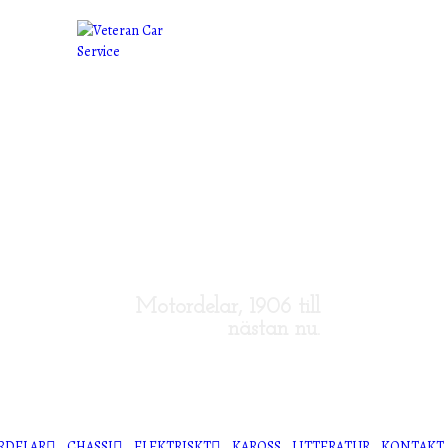
Veteran
Car
Service
Motordelar, 1906 till
nästan nu.
RDELAR
CHASSI
ELEKTRISKT
KAROSS
LITTERATUR
KONTAKT, 