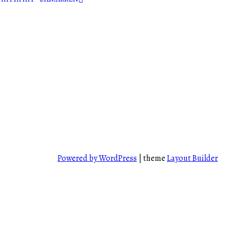
CITROËN
EUROPEISKA BILAR
SAR-CONTACT
CHEVROLET
KTSÄTZE
USA – BILAR
CHRYSLER
ORER
MC – MOPEDER
FORD
OCK
PACKARD
SAAB
VOLVO
R
Powered by WordPress
| theme
Layout Builder